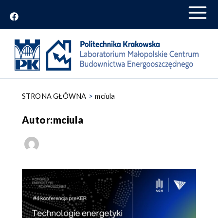
Przejdź
do
treści
STRONA GŁÓWNA
mciula
Autor:mciula