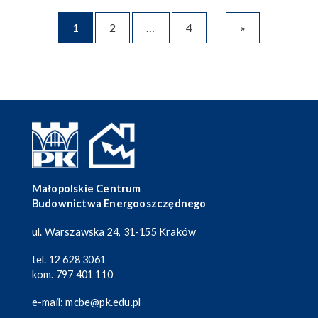
1
2
…
4
»
Małopolskie Centrum
Budownictwa Energooszczędnego
ul. Warszawska 24, 31-155 Kraków
tel.
12 628 3061
kom.
797 401 110
e-mail:
mcbe@pk.edu.pl