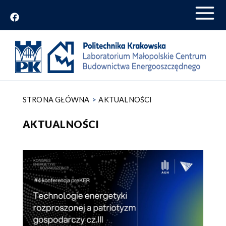
Przejdź
do
treści
STRONA GŁÓWNA
AKTUALNOŚCI
AKTUALNOŚCI