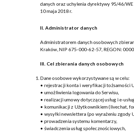
danych oraz uchylenia dyrektywy 95/46/WE 
10 maja 2018 r.
II. Administrator danych
Administratorem danych osobowych zbieranyc
Kraków, NIP 675-000-62-57, REGON: 00000
III. Cel zbierania danych osobowych
Dane osobowe wykorzystywane są w celu:
• rejestracji konta i weryfikacji tożsamości
• umożliwienia logowania do Serwisu,
• realizacji umowy dotyczącej usług i e-usług
• komunikacji z Użytkownikiem (livechat, fo
• wysyłki newslettera (po wyrażeniu zgody 
• prowadzenia systemu komentarzy,
• świadczenia usług społecznościowych,