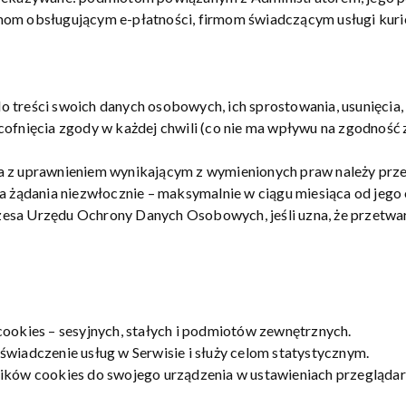
mom obsługującym e-płatności, firmom świadczącym usługi kur
 treści swoich danych osobowych, ich sprostowania, usunięcia, 
cofnięcia zgody w każdej chwili (co nie ma wpływu na zgodnoś
 z uprawnieniem wynikającym z wymienionych praw należy przes
a żądania niezwłocznie – maksymalnie w ciągu miesiąca od jego
sa Urzędu Ochrony Danych Osobowych, jeśli uzna, że przetwarz
cookies – sesyjnych, stałych i podmiotów zewnętrznych.
wiadczenie usług w Serwisie i służy celom statystycznym.
ików cookies do swojego urządzenia w ustawieniach przeglądar