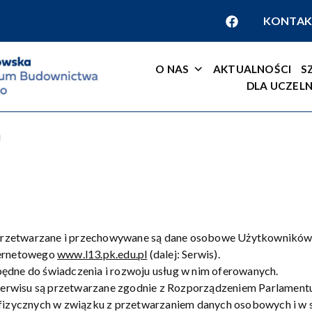
KONTAK
O NAS
AKTUALNOŚCI
S
DLA UCZELN
i
e, przetwarzane i przechowywane są dane osobowe Użytkowników
ternetowego
www.l13.pk.edu.pl
(dalej: Serwis).
ędne do świadczenia i rozwoju usług w nim oferowanych.
rwisu są przetwarzane zgodnie z Rozporządzeniem Parlamentu 
b fizycznych w związku z przetwarzaniem danych osobowych i 