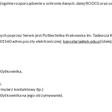
(ogólne rozporządzenie o ochronie danych, dalej RODO) oraz u
h poprzez Serwis jest Politechnika Krakowska im. Tadeusza Ko
1560 adres poczty elektronicznej:
kancelaria@pk.edu.pl
(dalej
 Użytkownika,
,
rmularz kontaktowy itp.)
Użytkownika na jego otrzymywanie),