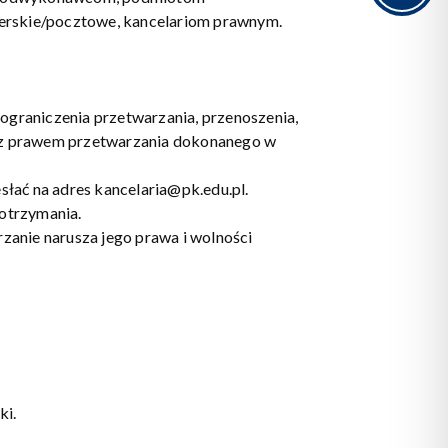
ierskie/pocztowe, kancelariom prawnym.
ograniczenia przetwarzania, przenoszenia,
ć z prawem przetwarzania dokonanego w
łać na adres kancelaria@pk.edu.pl.
 otrzymania.
anie narusza jego prawa i wolności
ki.