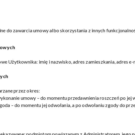
ne do zawarcia umowy albo skorzystania z innych funkcjonalnoś
bowych
e Użytkownika: imię i nazwisko, adres zamieszkania, adres e-ma
wych
zane przez okres:
wykonanie umowy – do momentu przedawnienia roszczeń po jej 
goda – do momentu jej odwołania, a po odwołaniu zgody do prz
ekazywane: podmiotom powiązanym z Administratorem, jeg