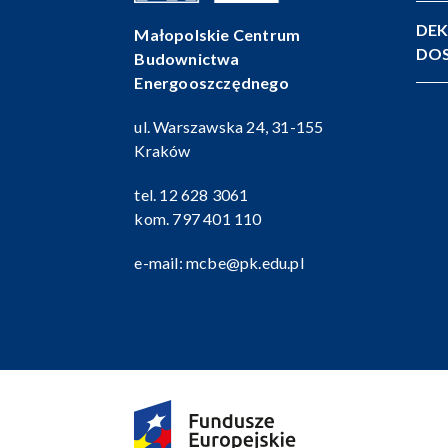
DEK
Małopolskie Centrum
DOS
Budownictwa
Energooszczędnego
ul. Warszawska 24, 31-155
Kraków
tel.
12 628 3061
kom.
797 401 110
e-mail:
mcbe@pk.edu.pl