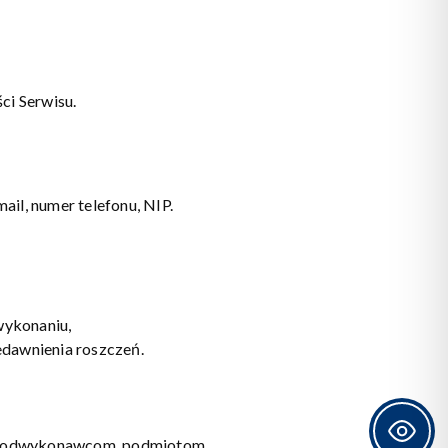
ci Serwisu.
il, numer telefonu, NIP.
wykonaniu,
edawnienia roszczeń.
o podwykonawcom, podmiotom