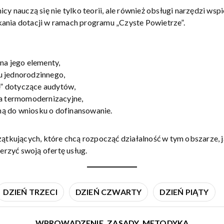
cy nauczą się nie tylko teorii, ale również obsługi narzędzi wsp
ania dotacji w ramach programu „Czyste Powietrze”.
na jego elementy,
u jednorodzinnego,
” dotyczące audytów,
ia termomodernizacyjne,
ą do wniosku o dofinansowanie.
zątkujących, które chcą rozpocząć działalność w tym obszarze, j
zerzyć swoją ofertę usług.
DZIEŃ TRZECI
DZIEŃ CZWARTY
DZIEŃ PIĄTY
WPROWADZENIE, ZASADY, METODYKA