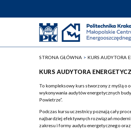
Przejdź
do
treści
STRONA GŁÓWNA
KURS AUDYTORA 
KURS AUDYTORA ENERGETYC
To kompleksowy kurs stworzony z myślą o o
wykonywania audytów energetycznych budyn
Powietrze”.
Podczas kursu uczestnicy poznają cały proc
najbardziej efektywnych rozwiązań moderni
zakresu i formy audytu energetycznego or