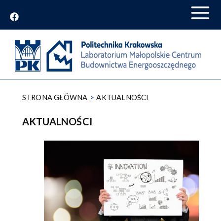
Przejdź
do
treści
STRONA GŁÓWNA
AKTUALNOŚCI
AKTUALNOŚCI