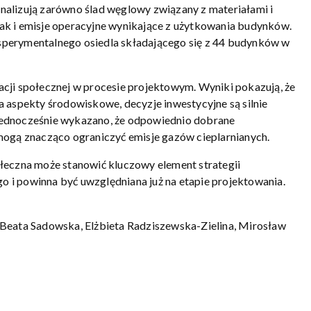
alizują zarówno ślad węglowy związany z materiałami i
ak i emisje operacyjne wynikające z użytkowania budynków.
perymentalnego osiedla składającego się z 44 budynków w
cji społecznej w procesie projektowym. Wyniki pokazują, że
 aspekty środowiskowe, decyzje inwestycyjne są silnie
Jednocześnie wykazano, że odpowiednio dobrane
mogą znacząco ograniczyć emisje gazów cieplarnianych.
łeczna może stanowić kluczowy element strategii
 i powinna być uwzględniana już na etapie projektowania.
 Beata Sadowska, Elżbieta Radziszewska-Zielina, Mirosław