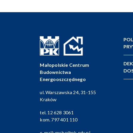
POL
PR
DEK
Małopolskie Centrum
DOS
Budownictwa
Energooszczędnego
ul. Warszawska 24, 31-155
Kraków
tel.
12 628 3061
kom.
797 401 110
e-mail:
mcbe@pk.edu.pl