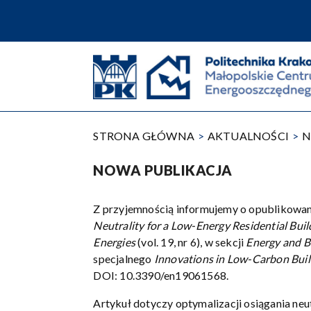
Przejdź
do
treści
STRONA GŁÓWNA
AKTUALNOŚCI
N
NOWA PUBLIKACJA
Z przyjemnością informujemy o opublikowan
Neutrality for a Low-Energy Residential Bui
Energies
(vol. 19, nr 6), w sekcji
Energy and B
specjalnego
Innovations in Low-Carbon Bui
DOI: 10.3390/en19061568.
Artykuł dotyczy optymalizacji osiągania ne