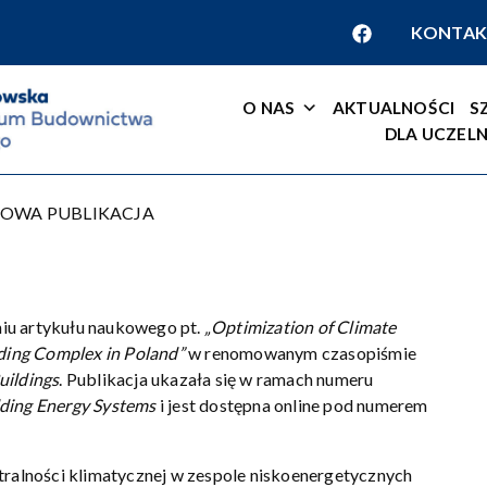
KONTAK
O NAS
AKTUALNOŚCI
S
DLA UCZELN
OWA PUBLIKACJA
iu artykułu naukowego pt.
„Optimization of Climate
lding Complex in Poland”
w renomowanym czasopiśmie
uildings
. Publikacja ukazała się w ramach numeru
lding Energy Systems
i jest dostępna online pod numerem
utralności klimatycznej w zespole niskoenergetycznych