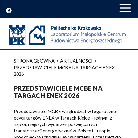
Przejdź
do
treści
STRONA GŁÓWNA
AKTUALNOŚCI
PRZEDSTAWICIELE MCBE NA TARGACH ENEX
2026
PRZEDSTAWICIELE MCBE NA
TARGACH ENEX 2026
Przedstawiciele MCBE wzięli udział w tegorocznej
edycji targów ENEX w Targach Kielce – jednym z
najważniejszych wydarzeń poświęconych
transformacji energetycznej w Polsce i Europie
Środkowo-Wschodniej. W wydarzeniu uczestniczyło