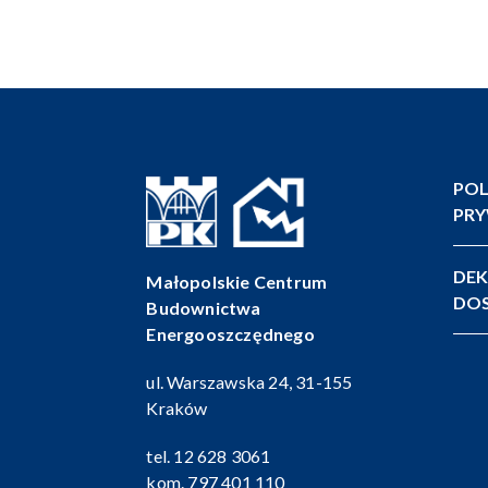
POL
PR
DEK
Małopolskie Centrum
DOS
Budownictwa
Energooszczędnego
ul. Warszawska 24, 31-155
Kraków
tel.
12 628 3061
kom.
797 401 110