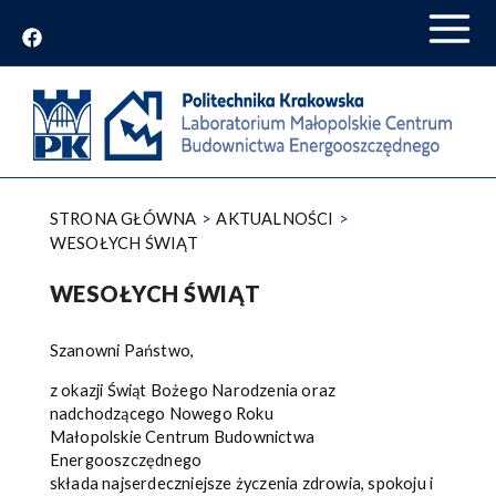
Przejdź
do
treści
STRONA GŁÓWNA
AKTUALNOŚCI
WESOŁYCH ŚWIĄT
WESOŁYCH ŚWIĄT
Szanowni Państwo,
z okazji Świąt Bożego Narodzenia oraz
nadchodzącego Nowego Roku
Małopolskie Centrum Budownictwa
Energooszczędnego
składa najserdeczniejsze życzenia zdrowia, spokoju i